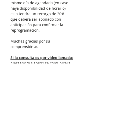
mismo día de agendada (en caso 
haya disponibilidad de horario) 
esta tendra un recargo de 20% 
que deberá ser abonado con 
anticipación para confirmar la 
reprogramación.
Muchas gracias por su 
comprensión 🙏
Si la consulta es por videollamada:
Alessandra Baressi se comunicará 
minutos antes con usted por 
medio de otro número de 
WhatsApp para coordinar si se 
encuentra listo (a), luego se 
realizará la videollamada.
Para la videollamada tiene 15 
minutos de tolerancia pasado ese 
tiempo la consulta se dará por 