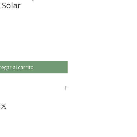
 Solar
egar al carrito
 requiere toda la información 
nos 3 días de anticipación a la 
o presencial con Alessandra para 
 la Carta Astral de Búsqueda de 
e manera correcta. 