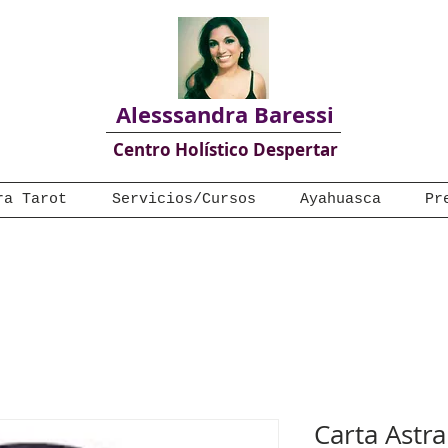
Alesssandra Baressi
Centro Holístico Despertar
ra Tarot
Servicios/Cursos
Ayahuasca
Pr
Carta Astr