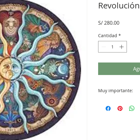
Revolución
Precio
S/ 280.00
Cantidad
*
Agr
Muy importante:
Muy importante: Se
solicitada con al me
entrevista virtual 
poder confeccionar
Revolución Solar d